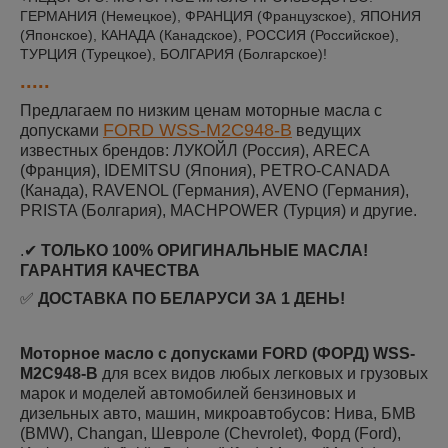
ГЕРМАНИЯ (Немецкое), ФРАНЦИЯ (Французское), ЯПОНИЯ
(Японское), КАНАДА (Канадское), РОССИЯ (Российское),
ТУРЦИЯ (Турецкое), БОЛГАРИЯ (Болгарское)!
.....
Предлагаем по низким ценам моторные масла с
FORD WSS-M2C948-B
допусками
ведущих
известных брендов: ЛУКОЙЛ (Россия), ARECA
(Франция), IDEMITSU (Япония), PETRO-CANADA
(Канада), RAVENOL (Германия), AVENO (Германия),
PRISTA (Болгария), MACHPOWER (Турция) и другие.
.✔
ТОЛЬКО 100% ОРИГИНАЛЬНЫЕ МАСЛА!
ГАРАНТИЯ КАЧЕСТВА
✅
ДОСТАВКА ПО БЕЛАРУСИ ЗА 1 ДЕНЬ!
Моторное масло с допусками FORD (ФОРД) WSS-
M2C948-B
для всех видов любых легковых и грузовых
марок и моделей автомобилей бензиновых и
дизельных авто, машин, микроавтобусов: Нива, БМВ
(BMW), Changan, Шевроле (Chevrolet), Форд (Ford),