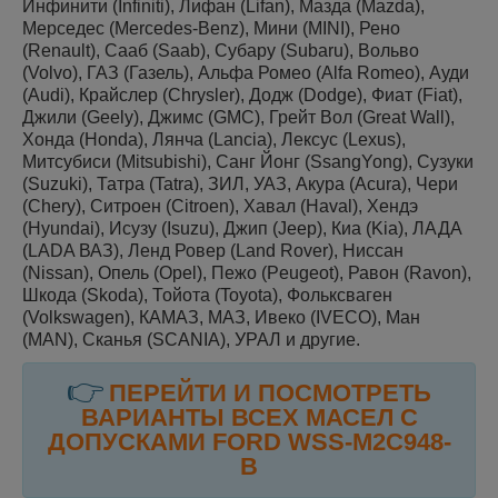
Инфинити (Infiniti), Лифан (Lifan), Мазда (Mazda),
Мерседес (Mercedes-Benz), Мини (MINI), Рено
(Renault), Сааб (Saab), Субару (Subaru), Вольво
(Volvo), ГАЗ (Газель), Альфа Ромео (Alfa Romeo), Ауди
(Audi), Крайслер (Chrysler), Додж (Dodge), Фиат (Fiat),
Джили (Geely), Джимс (GMC), Грейт Вол (Great Wall),
Хонда (Honda), Лянча (Lancia), Лексус (Lexus),
Митсубиси (Mitsubishi), Санг Йонг (SsangYong), Сузуки
(Suzuki), Татра (Tatra), ЗИЛ, УАЗ, Акура (Acura), Чери
(Chery), Ситроен (Citroen), Хавал (Haval), Хендэ
(Hyundai), Исузу (Isuzu), Джип (Jeep), Киа (Kia), ЛАДА
(LADA ВАЗ), Ленд Ровер (Land Rover), Ниссан
(Nissan), Опель (Opel), Пежо (Peugeot), Равон (Ravon),
Шкода (Skoda), Тойота (Toyota), Фольксваген
(Volkswagen), КАМАЗ, МАЗ, Ивеко (IVECO), Ман
(MAN), Сканья (SCANIA), УРАЛ и другие.
👉
ПЕРЕЙТИ И ПОСМОТРЕТЬ
ВАРИАНТЫ ВСЕХ МАСЕЛ С
ДОПУСКАМИ
FORD
WSS-M2C948-
B