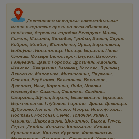
Доставляем моторные автомобильные
масла в короткие сроки по всем областям,
посёлкам, деревням, городам Беларуси: Минск,
Гомель, Могилёв, Витебск, Гродно, Брест, Слуцк,
Кобрин, Жлобин, Молодечно, Орша, Барановичи,
Бобруйск, Новополоцк, Полоцк, Борисов, Пинск,
Слоним, Мозырь Белоозёрск, Берёза, Высокое,
Ганцевичи, Давид Городок, Дрогичин, Жабинка,
Иваново, Ивацевичи, Каменец, Коссово, Лунинец,
Ляховичи, Малорита, Микашевичи, Пружаны,
Столин, Берёзовка, Волковыск, Вороново,
Дятлово, Ивье, Кореличи, Лида, Мосты,
Новогрудок, Ошмяны, Свислочь, Скидель,
Сморгонь, Щучин, Барань, Бешенковичи, Браслав,
Верхнедвинск, Глубокое, Городок, Дисна, Докшицы,
Дубровно, Лепель, Лиозно, Миоры, Новолукомль,
Поставы, Россоны, Сенно, Толочин, Ушачи,
Чашники, Шарковщина, Шумилино, Быхов, Глуск,
Горки, Дрибин, Кировск, Климовичи, Кличев,
Краснополье, Кричев, Круглое, Костюковичи,
Мстиславль, Осиповичи, Славгород, Хотимск,