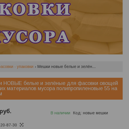
асовки - упаковки
Мешки новые белые и зелёные для фасовки овощей сыпучих материалов мусора полипропиленовые 55 на 105 см
и НОВЫЕ белые и зелёные для фасовки овощей
их материалов мусора полипропиленовые 55 на
м
руб.
В наличии
Код:
новые мешки
620-87-30