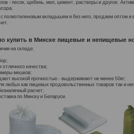
лов - песок, щебень, мел, цемент, растворы и другое. Акти
усора.
 с полиэтиленовым вкладышем и без него, продаем оптом и в
чет.
о купить в Минске пищевые и непищевые н
личии на складе;
;
бор;
 отличного качества;
змеры мешков;
дают высокой прочностью - выдерживают не менее 50кг;
ля любых как пищевых продовольственных товаров так и н
безналичный расчет;
ставка по Минску и Беларуси.