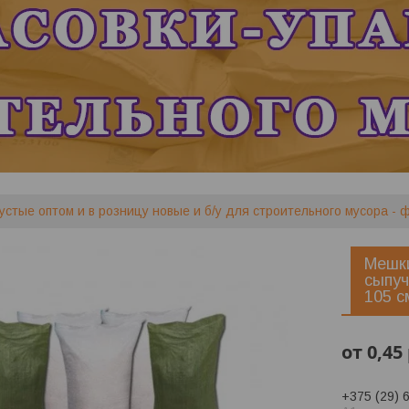
устые оптом и в розницу новые и б/у для строительного мусора - ф
Мешк
сыпуч
105 с
от
0,45
+375 (29) 