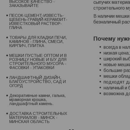
ВЫСОКОЕ КАЧЕСТВО -
сыпучих материа
ЗАКАЗЫВАЙТЕ
строительного м
ПЕСОК-ЦЕМЕНТ-ИЗВЕСТЬ-
В наличии мешки
ЩЕБЕНЬ-ГРАВИЙ-КЕРАМЗИТ-
безналичный рас
ИЗВЕСТКОВЫЙ РАСТВОР-
ГЛИНА
ТОВАРЫ ДЛЯ КЛАДКИ ПЕЧИ,
Почему нужн
КАМИНОВ - ГЛИНА, СМЕСИ,
КИРПИЧ, ПЛИТКА
всегда в на
низкая цена
МЕШКИ ПУСТЫЕ ОПТОМ И В
широкий вы
РОЗНИЦУ НОВЫЕ И Б/У ДЛЯ
СТРОИТЕЛЬНОГО МУСОРА -
новые мешки
ФАСОВКИ - УПАКОВКИ
большие ра
мешки обла
ЛАНДШАФТНЫЙ ДИЗАЙН,
БЛАГОУСТРОЙСТВО, САД И
подходят д
ОГОРД
наличный и 
возможна до
Декоративные камни, галька,
мраморная крошка,
ландшафтный камень.
ДОСТАВКА СТРОИТЕЛЬНЫХ
МАТЕРИАЛОВ - МИНСК -
МИНСКАЯ ОБЛАСТЬ