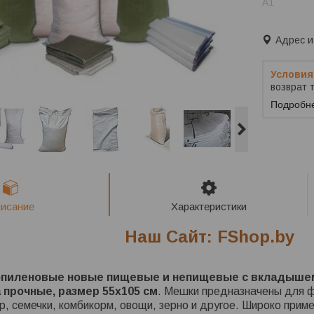
A1
Заказ тол
Адрес и
возврат 
Подробн
исание
Характеристики
Наш Сайт: FShop.by
пиленовые новые пищевые и непищевые с вкладышем
 прочные, размер 55х105 см
. Мешки предназначены для ф
ар, семечки, комбикорм, овощи, зерно и другое. Широко при