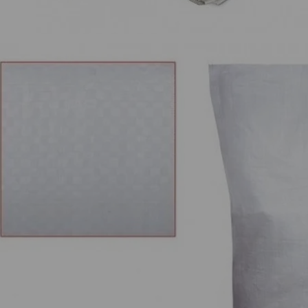
пиленовые
Строительные мешки крепкие прочные
Мешки ПП
з под сахара,
бу и новые для вывоза строительного
(б/у)
упаковки, мусора
мусора, ремонта в квартире, фасовки
фасовки
105 см
0,45
руб.
/мешок
б.