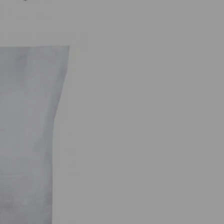
 для строительного мусора бу
Мешки НОВЫЕ с вкладышем и б
 из под сахара, семечки для
вкладыша для фасовки овощей сып
, упаковки, большие 55 на 105
материалов мусора полипропилен
см
55х105 см
0,45
руб.
0,45
руб.