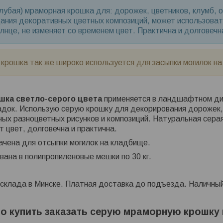
олубая) мраморная крошка для: дорожек, цветников, клумб, 
дания декоративных цветных композиций, может использоват
лнце, не изменяет со временем цвет. Практична и долговечн
рошка так же широко используется для засыпки могилок н
шка светло-серого цвета
применяется в ландшафтном диз
док. Использую серую крошку для декорирования дорожек, 
ных разноцветных рисунков и композиций. Натуральная серая
т цвет, долговечна и практична.
ачена для отсыпки могилок на кладбище.
ана в полипропиленовые мешки по 30 кг.
склада в Минске. Платная доставка до подъезда. Наличный
о купить заказать серую мраморную крошку 