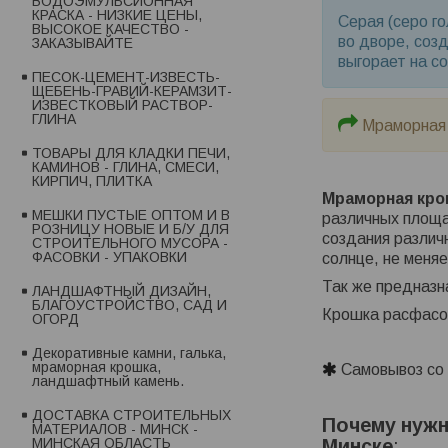
ВОДОЭМУЛЬСИОННАЯ
КРАСКА - НИЗКИЕ ЦЕНЫ,
Серая (серо г
ВЫСОКОЕ КАЧЕСТВО -
во дворе, соз
ЗАКАЗЫВАЙТЕ
выгорает на со
ПЕСОК-ЦЕМЕНТ-ИЗВЕСТЬ-
ЩЕБЕНЬ-ГРАВИЙ-КЕРАМЗИТ-
ИЗВЕСТКОВЫЙ РАСТВОР-
ГЛИНА
Мраморная к
ТОВАРЫ ДЛЯ КЛАДКИ ПЕЧИ,
КАМИНОВ - ГЛИНА, СМЕСИ,
КИРПИЧ, ПЛИТКА
Мраморная кро
МЕШКИ ПУСТЫЕ ОПТОМ И В
различных площа
РОЗНИЦУ НОВЫЕ И Б/У ДЛЯ
создания различ
СТРОИТЕЛЬНОГО МУСОРА -
ФАСОВКИ - УПАКОВКИ
солнце, не меняе
Так же предназн
ЛАНДШАФТНЫЙ ДИЗАЙН,
БЛАГОУСТРОЙСТВО, САД И
Крошка расфасов
ОГОРД
Декоративные камни, галька,
мраморная крошка,
Самовывоз со 
ландшафтный камень.
ДОСТАВКА СТРОИТЕЛЬНЫХ
Почему нужн
МАТЕРИАЛОВ - МИНСК -
Минске
:
МИНСКАЯ ОБЛАСТЬ