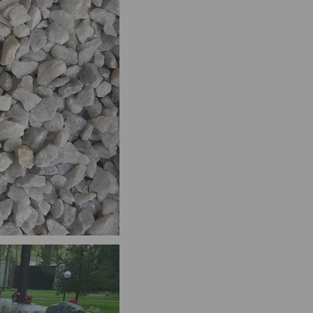
ная крошка белая, фракция
Мраморная крошка чёрная, фрак
мер 7-12 мм, мешок 30 кг
размер 7-12 мм, мешок 30 кг
22
руб.
/мешок
22
руб.
/мешок