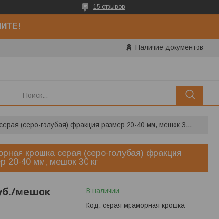
15 отзывов
НИТЕ!
Наличие документов
Мраморная крошка серая (серо-голубая) фракция размер 20-40 мм, мешок 30 кг
рная крошка серая (серо-голубая) фракция
р 20-40 мм, мешок 30 кг
уб.
/мешок
В наличии
Код:
серая мраморная крошка