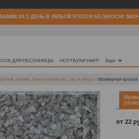
АВИМ ЗА 1 ДЕНЬ В ЛЮБОЙ УГОЛОК БЕЛАРУСИ! ЗВО
ЕСОК ДЛЯ ПЕСОЧНИЦЫ
НОУТБУКИ HAFF
Еще
тный дизайн, благоустройство, сад и огорд
Мрамо
разме
от
22
р