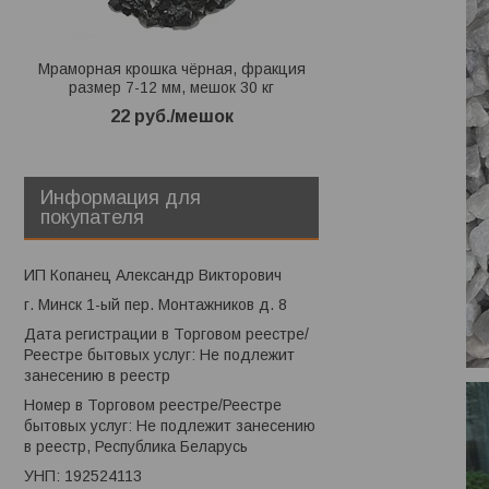
Мраморная крошка чёрная, фракция
Мраморная крошка б
размер 7-12 мм, мешок 30 кг
размер 10-20 мм, 
22
руб.
/мешок
22
руб.
/м
Информация для
покупателя
ИП Копанец Александр Викторович
г. Минск 1-ый пер. Монтажников д. 8
Дата регистрации в Торговом реестре/
Реестре бытовых услуг: Не подлежит
занесению в реестр
Номер в Торговом реестре/Реестре
бытовых услуг: Не подлежит занесению
в реестр, Республика Беларусь
УНП: 192524113