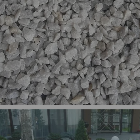
елая, фракция
Мраморная крошка белая, фракция
Мрамор
мешок 30 кг
размер 20-40 мм, мешок 30 кг
раз
ешок
22
руб.
/мешок