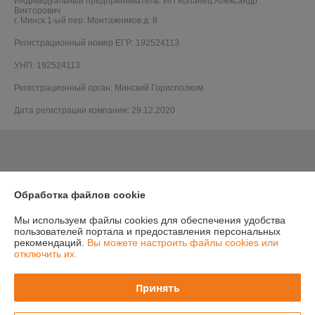
Индивидуальный предприниматель:
ИП Копанец Александр
Викторович
г. Минск 1-ый пер. Монтажников д. 8
Регистрационный номер ЕГР: 192524113
УНП: 192524113
Регистрационный орган: Минский Горисполком
Дата регистрации компании: 29.12.2020
Обработка файлов cookie
Мы используем файлы cookies для обеспечения удобства
пользователей портала и предоставления персональных
рекомендаций.
Вы можете настроить файлы cookies или
отключить их.
Принять