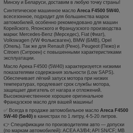
Минску и Беларуси, доставим в любую точку страны!
Синтетическое машинное масло
Areca F4500 5W40
,
всесезонное, подходит для большинства марок
автомобилей, особенно рекомендовано для машин
Корейского, Японского и Французского производства
марки: Mercedes-Benz (Мерседес), Fiat (Фиат),
Volkswagen (VW Фольксваген), BMW (БМВ), Opel
(Опель). Так же для Renault (Рено), Peugeot (Пежо) и
Citroen (Ситроен) с повышенными характеристиками
эксплуатации.
Масло Арека F4500 (5W40) характеризуется низкими
показателями содержания зольности (Low SAPS).
Обеспечивает лёгкий запуск мотора при низких
температурах, продлевает срок службы мотора,
защищает двигатель от нагара и отложений.
Высококачественное хорошее оригинальное
Французское масло для вашей машины!
✅ Всегда в продаже автомобильное масло
Areca F4500
5W-40 (5в40)
в канистрах по 1 литру, 4-5-20 литров.
👉 Спецификации по производителям авто — допуски
(по маркам автомобилей): ACEA A3/B4; API SN/CF; MB