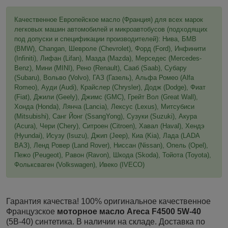
Качественное Европейское масло (Франция) для всех марок
легковых машин автомобилей и микроавтобусов (подходящих
под допуски и спецификации производителей): Нива, БМВ
(BMW), Changan, Шевроле (Chevrolet), Форд (Ford), Инфинити
(Infiniti), Лифан (Lifan), Мазда (Mazda), Мерседес (Mercedes-
Benz), Мини (MINI), Рено (Renault), Сааб (Saab), Субару
(Subaru), Вольво (Volvo), ГАЗ (Газель), Альфа Ромео (Alfa
Romeo), Ауди (Audi), Крайслер (Chrysler), Додж (Dodge), Фиат
(Fiat), Джили (Geely), Джимс (GMC), Грейт Вол (Great Wall),
Хонда (Honda), Лянча (Lancia), Лексус (Lexus), Митсубиси
(Mitsubishi), Санг Йонг (SsangYong), Сузуки (Suzuki), Акура
(Acura), Чери (Chery), Ситроен (Citroen), Хавал (Haval), Хендэ
(Hyundai), Исузу (Isuzu), Джип (Jeep), Киа (Kia), Лада (LADA
ВАЗ), Ленд Ровер (Land Rover), Ниссан (Nissan), Опель (Opel),
Пежо (Peugeot), Равон (Ravon), Шкода (Skoda), Тойота (Toyota),
Фольксваген (Volkswagen), Ивеко (IVECO)
Гарантия качества! 100% оригинальное качественное
Французское
моторное масло Areca F4500 5W-40
(5В-40) синтетика. В наличии на складе. Доставка по