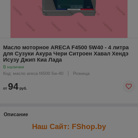
Масло моторное ARECA F4500 5W40 - 4 литра
для Сузуки Акура Чери Ситроен Хавал Хендэ
Исузу Джип Киа Лада
В наличии
Код: масло areca f4500 5w-40
Розница
94
от
руб.
Описание
Наш Сайт: FShop.by