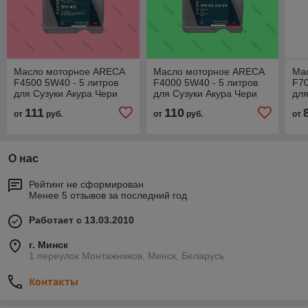
Масло моторное ARECA
Масло моторное ARECA
Ма
F4500 5W40 - 5 литров
F4000 5W40 - 5 литров
F70
для Сузуки Акура Чери
для Сузуки Акура Чери
для
Ситроен Хавал Хендэ
Ситроен Хавал Хендэ
Сит
111
110
от
руб.
от
руб.
от
Исузу Джип Киа Лада
Исузу Джип Киа Лада
Ису
О нас
Рейтинг не сформирован
Менее 5 отзывов за последний год
Работает с 13.03.2010
г. Минск
1 переулок Монтажников, Минск, Беларусь
Контакты