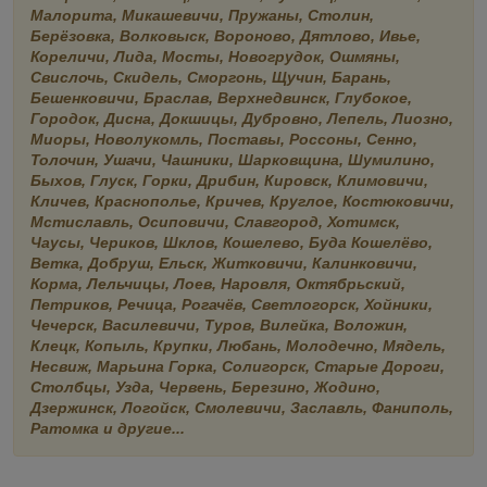
Малорита, Микашевичи, Пружаны, Столин,
Берёзовка, Волковыск, Вороново, Дятлово, Ивье,
Кореличи, Лида, Мосты, Новогрудок, Ошмяны,
Свислочь, Скидель, Сморгонь, Щучин, Барань,
Бешенковичи, Браслав, Верхнедвинск, Глубокое,
Городок, Дисна, Докшицы, Дубровно, Лепель, Лиозно,
Миоры, Новолукомль, Поставы, Россоны, Сенно,
Толочин, Ушачи, Чашники, Шарковщина, Шумилино,
Быхов, Глуск, Горки, Дрибин, Кировск, Климовичи,
Кличев, Краснополье, Кричев, Круглое, Костюковичи,
Мстиславль, Осиповичи, Славгород, Хотимск,
Чаусы, Чериков, Шклов, Кошелево, Буда Кошелёво,
Ветка, Добруш, Ельск, Житковичи, Калинковичи,
Корма, Лельчицы, Лоев, Наровля, Октябрьский,
Петриков, Речица, Рогачёв, Светлогорск, Хойники,
Чечерск, Василевичи, Туров, Вилейка, Воложин,
Клецк, Копыль, Крупки, Любань, Молодечно, Мядель,
Несвиж, Марьина Горка, Солигорск, Старые Дороги,
Столбцы, Узда, Червень, Березино, Жодино,
Дзержинск, Логойск, Смолевичи, Заславль, Фаниполь,
Ратомка и другие...