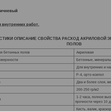
ричневый
 внутренних работ.
СТИКИ ОПИСАНИЕ СВОЙСТВА РАСХОД АКРИЛОВОЙ Э
ПОЛОВ
я бетонных полов
Акриловая
оверхности
Бетонные, минераль
Для внутренних и н
Р-4, орто-ксилол
в
Два и более слоя, м
200-250 гр/м2
1-2 часа, полное выс
я
прочности через 10 
Кисть, валик, краско