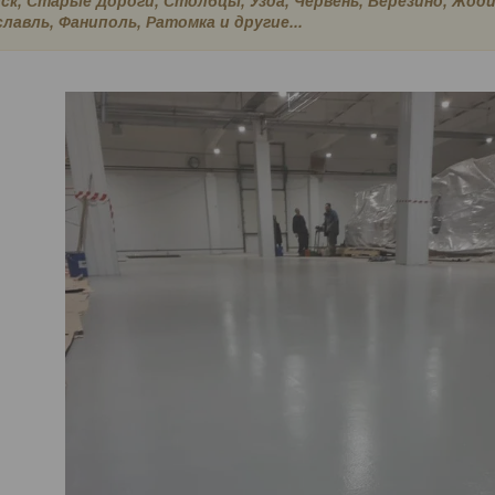
ск, Старые Дороги, Столбцы, Узда, Червень, Березино, Жоди
лавль, Фаниполь, Ратомка и другие...