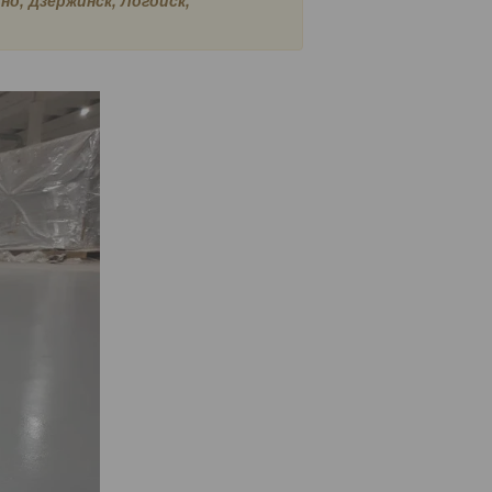
но, Дзержинск, Логойск,