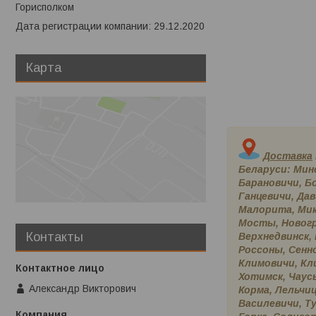
Горисполком
Дата регистрации компании: 29.12.2020
Карта
Доставка
Беларуси: Минс
Барановичи, Бо
Ганцевичи, Дав
Малорита, Мик
Мосты, Новогр
Контакты
Верхнедвинск,
Россоны, Сенно
Климовичи, Кл
Хотимск, Чаусы
Александр Викторович
Корма, Лельчиц
Василевичи, Ту