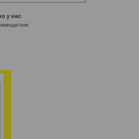
маль акриловая для бетонного
Краска алкидно уретановая дл
о у нас
:
 красно-коричневая Farbitex
бетонного пола - красно-коричнев
битекс) по 3, 5, 10, 20 кг.
Farbitex (Фарбитекс) по 3, 5, 10, 20 
оизводители;
13
руб.
/кг
13
руб.
/кг