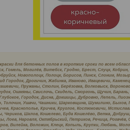
краски для бетонных полов в короткие сроки по всем област
к, Гомель, Могилёв, Витебск, Гродно, Брест, Слуцк, Кобрин
бруйск, Новополоцк, Полоцк, Борисов, Пинск, Слоним, Мозыр
ид Городок, Дрогичин, Жабинка, Иваново, Ивацевичи, Каменец
ашевичи, Пружаны, Столин, Берёзовка, Волковыск, Вороново,
удок, Ошмяны, Свислочь, Скидель, Сморгонь, Щучин, Барань,
 Глубокое, Городок, Дисна, Докшицы, Дубровно, Лепель, Лио
, Толочин, Ушачи, Чашники, Шарковщина, Шумилино, Быхов, Г
ичев, Краснополье, Кричев, Круглое, Костюковичи, Мстислав
, Чериков, Шклов, Кошелево, Буда Кошелёво, Ветка, Добруш,
ы, Лоев, Наровля, Октябрьский, Петриков, Речица, Рогачёв, 
ров, Вилейка, Воложин, Клецк, Копыль, Крупки, Любань, Мол