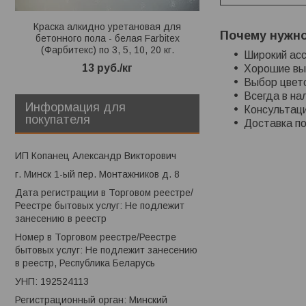
Краска алкидно уретановая для
Эмаль краска акрилов
Почему нужно
бетонного пола - белая Farbitex
пола - серая Farbitex 
(Фарбитекс) по 3, 5, 10, 20 кг.
5, 10, 20 
Широкий асс
13
руб.
/кг
13
руб.
Хорошие выг
Выбор цвето
Всегда в на
Информация для
Консультаци
покупателя
Доставка по
ИП Копанец Александр Викторович
г. Минск 1-ый пер. Монтажников д. 8
Дата регистрации в Торговом реестре/
Реестре бытовых услуг: Не подлежит
занесению в реестр
Номер в Торговом реестре/Реестре
бытовых услуг: Не подлежит занесению
в реестр, Республика Беларусь
УНП: 192524113
Регистрационный орган: Минский