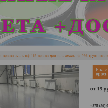
я краска эмаль пф-115, краска для пола эмаль пф-266, грунтовка 
Краск
красно
от
13
р
+375 (29) 