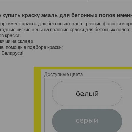
ая для бетонного
Краска на бетонный пол алкидно-
Краска э
 купить краску эмаль для бетонных полов именн
(Фарбитекс) по 3,
уретановая - серая, белая, красно-
пола -
кг.
коричневая, по 3, 5, 10, 20 кг.
(Фар
ортимент красок для бетонных полов - разные фасовки и пр
/кг
13
руб.
/кг
одные низкие цены на половые краски для бетонных полов;
в краски;
личии на складе;
я, помощь в подборе краски;
 Беларуси!