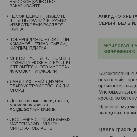
ВЫСОКОЕ КАЧЕСТВО -
ЗАКАЗЫВАЙТЕ
АЛКИДНО-УРЕТА
ПЕСОК-ЦЕМЕНТ-ИЗВЕСТЬ-
ЩЕБЕНЬ-ГРАВИЙ-КЕРАМЗИТ-
СЕРЫЙ, БЕЛЫЙ,
ИЗВЕСТКОВЫЙ РАСТВОР-
ГЛИНА
ТОВАРЫ ДЛЯ КЛАДКИ ПЕЧИ,
КАМИНОВ - ГЛИНА, СМЕСИ,
АКРИЛОВАЯ И 
КИРПИЧ, ПЛИТКА
КОРИЧНЕВОГО ЦВ
МЕШКИ ПУСТЫЕ ОПТОМ И В
РОЗНИЦУ НОВЫЕ И Б/У ДЛЯ
СТРОИТЕЛЬНОГО МУСОРА -
ФАСОВКИ - УПАКОВКИ
Высокопрочные а
помещений - про
ЛАНДШАФТНЫЙ ДИЗАЙН,
прочности - выд
БЛАГОУСТРОЙСТВО, САД И
ОГОРД
Многократная вл
краска по бетону
Декоративные камни, галька,
мраморная крошка,
Прочные надёжны
ландшафтный камень.
складских, пром
ДОСТАВКА СТРОИТЕЛЬНЫХ
МАТЕРИАЛОВ - МИНСК -
МИНСКАЯ ОБЛАСТЬ
Цвета краски д