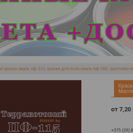
я краска эмаль пф-115, краска для пола эмаль пф-266, грунтовка 
Крас
Масл
от
7,20
+375 (29) 