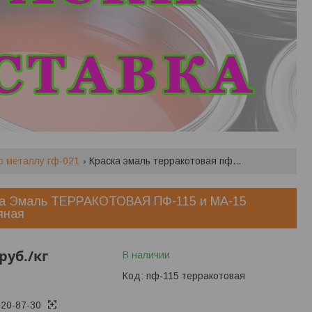
по металлу гф-021
Краска эмаль терракотовая пф-115 и ма-15 масляная
ка Эмаль ТЕРРАКОТОВАЯ ПФ-115 и МА-15
яная
руб.
/кг
В наличии
Код:
пф-115 терракотовая
620-87-30