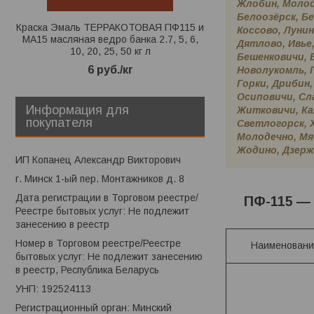
Жлобин, Молод
Белоозёрск, Бе
Краска Эмаль ТЕРРАКОТОВАЯ ПФ115 и
Краска FARBITEX ТЕ
Коссово, Луни
МА15 масляная ведро банка 2.7, 5, 6,
кг ПФ-115 и МА-15 
Дятлово, Ивье,
10, 20, 25, 50 кг л
Бешенковичи, Б
7,20
руб
6
руб.
/кг
Новолукомль, 
Горки, Дрибин,
Осиповичи, Сла
Информация для
Житковичи, Кал
покупателя
Светлогорск, Х
Молодечно, Мяд
Жодино, Дзержи
ИП Копанец Александр Викторович
г. Минск 1-ый пер. Монтажников д. 8
Дата регистрации в Торговом реестре/
ПФ-115 — 
Реестре бытовых услуг: Не подлежит
занесению в реестр
Номер в Торговом реестре/Реестре
Наименовани
бытовых услуг: Не подлежит занесению
в реестр, Республика Беларусь
УНП: 192524113
Регистрационный орган: Минский