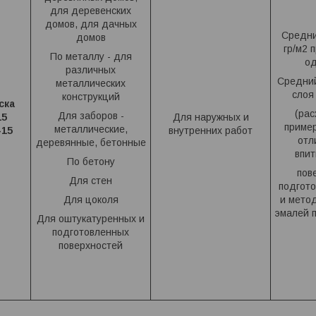
для деревенских
домов, для дачных
Средни
домов
гр/м2 
По металлу - для
од
различных
Средний
металлических
слоя 
конструкций
ска
(рас
Для заборов -
15
Для наружных и
приме
металлические,
-15
внутренних работ
отл
деревянные, бетонные
впи
По бетону
пов
Для стен
подгото
Для цоколя
и мето
эмалей п
Для оштукатуренных и
подготовленных
поверхностей