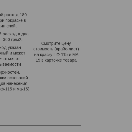
й расход 180
при покраске в
ин слой.
 расход в два
- 300 гр/м2.
Смотрите цену
ход указан
стоимость (прайс-лист)
рный и может
на краску ПФ 115 и МА
ичаться от
15 в карточке товара
тываемости
ерхностей,
вки оснований
дов нанесения
ф-115 и ма-15)