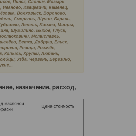
исов, Пинск, Слоним, Мозырь
, Иваново, Ивацевичи, Каменец,
FARBITEX ТЕРРАКОТОВАЯ 2.7
Краска FARBITEX ТЕРРАКОТОВАЯ 
ёзовка, Волковыск, Вороново,
115 и МА-15 Масляная Эмаль
кг ПФ-115 и МА-15 Масляная Эма
дель, Сморгонь, Щучин, Барань,
Дубровно, Лепель, Лиозно, Миоры,
7,20
руб.
/кг
7,20
руб.
/кг
ина, Шумилино, Быхов, Глуск,
, Костюковичи, Мстиславль,
шелёво, Ветка, Добруш, Ельск,
триков, Речица, Рогачёв,
к, Копыль, Крупки, Любань,
лбцы, Узда, Червень, Березино,
гие...
ние, назначение, расход,
од масляной
Цена-стоимость
краски