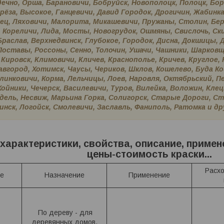
ечно, Орша, Барановичи, Бобруйск, Новополоцк, Полоцк, Бор
рёза, Высокое, Ганцевичи, Давид Городок, Дрогичин, Жабинка
РРАКОТОВАЯ 1.8
Краска Эмаль ТЕРРАКОТОВАЯ ПФ 115
Краска 
нец, Ляховичи, Малорита, Микашевичи, Пружаны, Столин, Бер
Масляная Эмаль
и МА 15 масляная ведро банка 2.7, 5, 6,
кг ПФ-
 Кореличи, Лида, Мосты, Новогрудок, Ошмяны, Свислочь, Ски
10, 20, 25, 50 кг л
раслав, Верхнедвинск, Глубокое, Городок, Дисна, Докшицы, 
.
/кг
6
руб.
/кг
Поставы, Россоны, Сенно, Толочин, Ушачи, Чашники, Шарковщ
 Кировск, Климовичи, Кличев, Краснополье, Кричев, Круглое
вгород, Хотимск, Чаусы, Чериков, Шклов, Кошелево, Буда Ко
инковичи, Корма, Лельчицы, Лоев, Наровля, Октябрьский, Пе
ойники, Чечерск, Василевичи, Туров, Вилейка, Воложин, Клец
ель, Несвиж, Марьина Горка, Солигорск, Старые Дороги, Сто
нск, Логойск, Смолевичи, Заславль, Фаниполь, Ратомка и дру
характеристики, свойства, описание, примене
цены-стоимость краски...
Расх
е
Назначение
Применение
По дереву - для
деревянных домов,