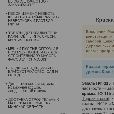
ВЫСОКОЕ КАЧЕСТВО -
ЗАКАЗЫВАЙТЕ
ПЕСОК-ЦЕМЕНТ-ИЗВЕСТЬ-
ЩЕБЕНЬ-ГРАВИЙ-КЕРАМЗИТ-
Краска
ИЗВЕСТКОВЫЙ РАСТВОР-
ГЛИНА
В наличии! М
ТОВАРЫ ДЛЯ КЛАДКИ ПЕЧИ,
конструкциям 
КАМИНОВ - ГЛИНА, СМЕСИ,
КИРПИЧ, ПЛИТКА
заборов, цоко
деревенских и
МЕШКИ ПУСТЫЕ ОПТОМ И В
Краска предна
РОЗНИЦУ НОВЫЕ И Б/У ДЛЯ
СТРОИТЕЛЬНОГО МУСОРА -
ФАСОВКИ - УПАКОВКИ
Краска терра
ЛАНДШАФТНЫЙ ДИЗАЙН,
домов. Краск
БЛАГОУСТРОЙСТВО, САД И
ОГОРД
Эмаль ПФ-115
Декоративные камни, галька,
мраморная крошка,
частности — заб
ландшафтный камень.
краска ПФ-115
з
Терракотовый
, 
ДОСТАВКА СТРОИТЕЛЬНЫХ
МАТЕРИАЛОВ - МИНСК -
краска ПФ115 и 
МИНСКАЯ ОБЛАСТЬ
долговечна в экс
высыхания 24 ча