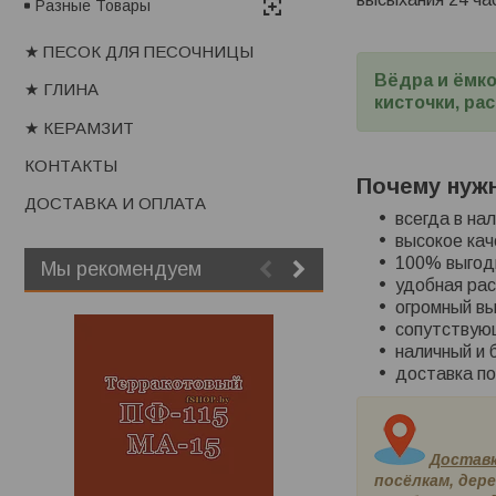
Разные Товары
★ ПЕСОК ДЛЯ ПЕСОЧНИЦЫ
Вёдра и ёмко
★ ГЛИНА
кисточки, ра
★ КЕРАМЗИТ
КОНТАКТЫ
Почему нужн
ДОСТАВКА И ОПЛАТА
всегда в на
высокое кач
100% выгод
Мы рекомендуем
удобная расф
огромный вы
сопутствую
наличный и 
доставка по
Достав
посёлкам, дере